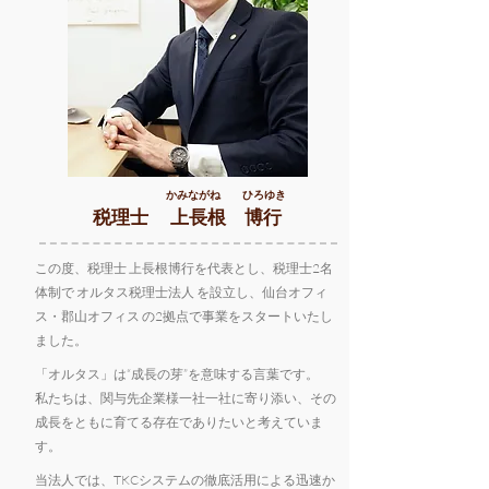
​かみながね ひろゆき
​税理士
上長根 博行
この度、税理士 上長根博行を代表とし、税理士2名
体制で オルタス税理士法人 を設立し、仙台オフィ
ス・郡山オフィス の2拠点で事業をスタートいたし
ました。
「オルタス」は“成長の芽”を意味する言葉です。
私たちは、関与先企業様一社一社に寄り添い、その
成長をともに育てる存在でありたいと考えていま
す。
当法人では、TKCシステムの徹底活用による迅速か