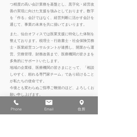
つ精度の高い会計業務を基盤とし、黒字化・経営改
善の実現に向けた支援を強みとしております。数字
を「作る」会計ではなく、経営判断に活かす会計を
通じて、事業の未来を共に描いてまいります。
また、仙台オフィスでは医業支援に特化した体制を
整えております。税理士・行政書士・社会保険労務
士・医業経営コンサルタントが連携し、開業から運
営、労務管理、財務改善まで、医療機関の皆さまを
多角的にサポートいたします。
地域の企業様、医療機関の皆さまにとって、「相談
しやすく、頼れる専門家チーム」であり続けること
が私たちの使命です。
今後とも変わらぬご指導ご鞭撻のほど、よろしくお
願い申し上げます。
ドクターにとって最も身近な
Phone
Email
住所
相談相手
を目指します
日本税理士会連合会 登録番号 137800